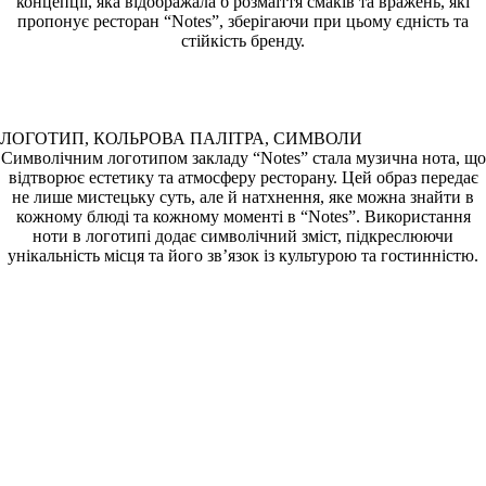
концепції, яка відображала б розмаїття смаків та вражень, які
пропонує ресторан “Notes”, зберігаючи при цьому єдність та
стійкість бренду.
ЛОГОТИП, КОЛЬРОВА ПАЛІТРА, СИМВОЛИ
Символічним логотипом закладу “Notes” стала музична нота, що
відтворює естетику та атмосферу ресторану. Цей образ передає
не лише мистецьку суть, але й натхнення, яке можна знайти в
кожному блюді та кожному моменті в “Notes”. Використання
ноти в логотипі додає символічний зміст, підкреслюючи
унікальність місця та його зв’язок із культурою та гостинністю.