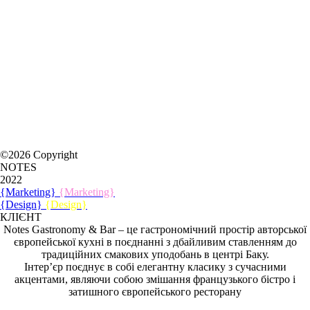
©2026 Copyright
NOTES
2022
{Marketing}
{Marketing}
{Design}
{Design}
КЛІЄНТ
Notes Gastronomy & Bar – це гастрономічний простір авторської
європейської кухні в поєднанні з дбайливим ставленням до
традиційних смакових уподобань в центрі Баку.
Інтер’єр поєднує в собі елегантну класику з сучасними
акцентами, являючи собою змішання французького бістро і
затишного європейського ресторану