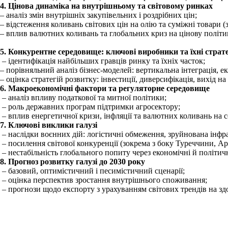
4. Цінова динаміка на внутрішньому та світовому ринках
– аналіз змін внутрішніх закупівельних і роздрібних цін;
– відстеження коливань світових цін на олію та суміжні товари (з
– вплив валютних коливань та глобальних криз на цінову політи
5. Конкурентне середовище: ключові виробники та їхні страте
– ідентифікація найбільших гравців ринку та їхніх часток;
– порівняльний аналіз бізнес-моделей: вертикальна інтеграція, екс
– оцінка стратегій розвитку: інвестиції, диверсифікація, вихід на
6. Макроекономічні фактори та регуляторне середовище
– аналіз впливу податкової та митної політики;
– роль державних програм підтримки агросектору;
– вплив енергетичної кризи, інфляції та валютних коливань на с
7. Ключові виклики галузі
– наслідки воєнних дій: логістичні обмеження, зруйнована інфр
– посилення світової конкуренції (зокрема з боку Туреччини, Арг
– нестабільність глобального попиту через економічні й політич
8. Прогноз розвитку галузі до 2030 року
– базовий, оптимістичний і песимістичний сценарії;
– оцінка перспектив зростання внутрішнього споживання;
– прогнози щодо експорту з урахуванням світових трендів на здо