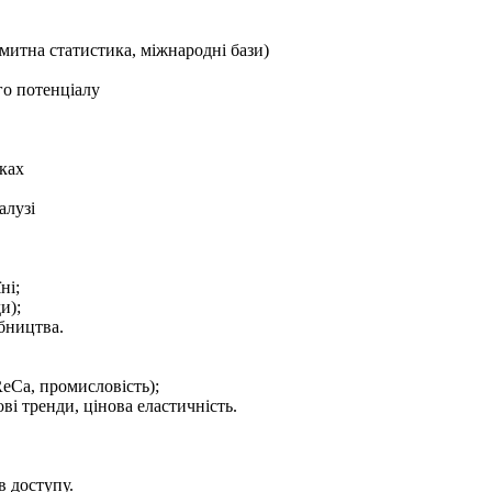
митна статистика, міжнародні бази)
го потенціалу
ках
алузі
ні;
и);
обництва.
eCa, промисловість);
ві тренди, цінова еластичність.
в доступу.