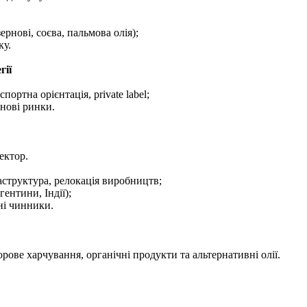
ернові, соєва, пальмова олія);
ку.
гії
портна орієнтація, private label;
 нові ринки.
ектор.
аструктура, релокація виробництв;
ентини, Індії);
ні чинники.
рове харчування, органічні продукти та альтернативні олії.