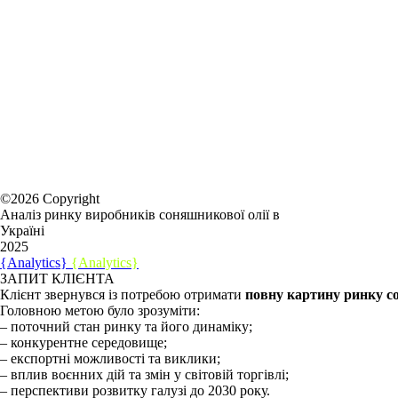
©2026 Copyright
Аналіз ринку виробників соняшникової олії в
Україні
2025
{Analytics}
{Analytics}
ЗАПИТ КЛІЄНТА
Клієнт звернувся із потребою отримати
повну картину ринку со
Головною метою було зрозуміти:
– поточний стан ринку та його динаміку;
– конкурентне середовище;
– експортні можливості та виклики;
– вплив воєнних дій та змін у світовій торгівлі;
– перспективи розвитку галузі до 2030 року.