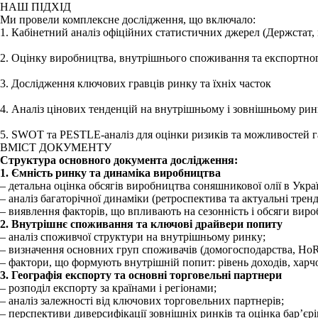
НАШ ПІДХІД
Ми провели комплексне дослідження, що включало:
1. Кабінетний аналіз офіційних статистичних джерел (Держстат, 
2. Оцінку виробництва, внутрішнього споживання та експортно
3. Дослідження ключових гравців ринку та їхніх часток
4. Аналіз цінових тенденцій на внутрішньому і зовнішньому рин
5. SWOT та PESTLE-аналіз для оцінки ризиків та можливостей г
ВМІСТ ДОКУМЕНТУ
Структура основного документа дослідження:
1. Ємність ринку та динаміка виробництва
– детальна оцінка обсягів виробництва соняшникової олії в Украї
– аналіз багаторічної динаміки (ретроспектива та актуальні тренд
– виявлення факторів, що впливають на сезонність і обсяги вир
2. Внутрішнє споживання та ключові драйвери попиту
– аналіз споживчої структури на внутрішньому ринку;
– визначення основних груп споживачів (домогосподарства, HoR
– фактори, що формують внутрішній попит: рівень доходів, харчо
3. Географія експорту та основні торговельні партнери
– розподіл експорту за країнами і регіонами;
– аналіз залежності від ключових торговельних партнерів;
– перспективи диверсифікації зовнішніх ринків та оцінка бар’єрі