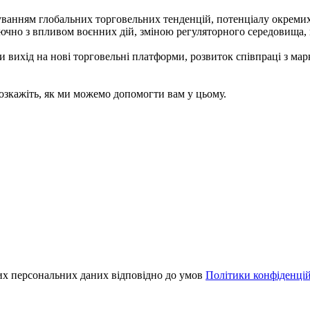
хуванням глобальних торговельних тенденцій, потенціалу окремих
лючно з впливом воєнних дій, зміною регуляторного середовища,
и вихід на нові торговельні платформи, розвиток співпраці з мар
озкажіть, як ми можемо допомогти вам у цьому.
их персональних даних відповідно до умов
Політики конфіденцій